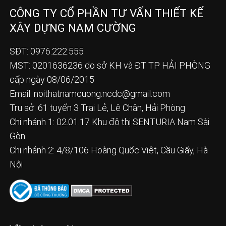
CÔNG TY CỔ PHẦN TƯ VẤN THIẾT KẾ
XÂY DỰNG NAM CƯỜNG
SĐT: 0976.222.555
MST: 0201636236 do sở KH và ĐT TP HẢI PHÒNG
cấp ngày 08/06/2015
Email:
noithatnamcuong.ncdc@gmail.com
Trụ sở: 61 tuyến 3 Trại Lẻ, Lê Chân, Hải Phòng
Chi nhánh 1: 02.01.17 Khu đô thị SENTURIA Nam Sài
Gòn
Chi nhánh 2: 4/8/106 Hoàng Quốc Việt, Cầu Giấy, Hà
Nội