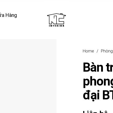
ửa Hàng
Home
/
Phòng
Bàn t
phong
đại 