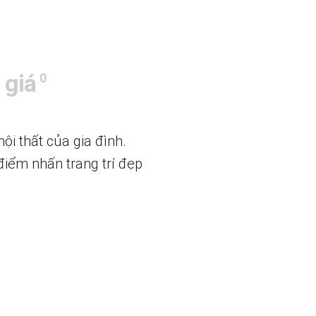
 giá
0
i thất của gia đình.
 điểm nhấn trang trí đẹp