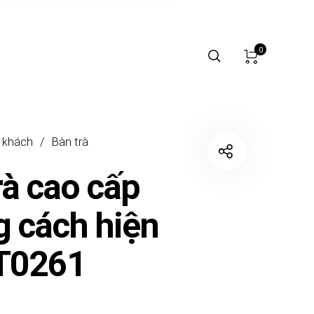
0
 khách
/
Bàn trà
rà cao cấp
 cách hiện
BT0261