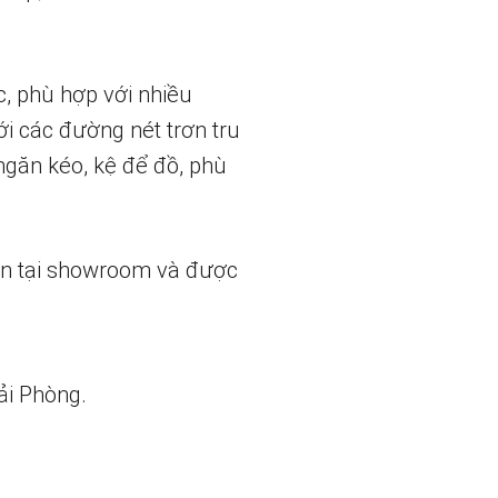
c, phù hợp với nhiều
ới các đường nét trơn tru
ngăn kéo, kệ để đồ, phù
ẵn tại showroom và được
ải Phòng.