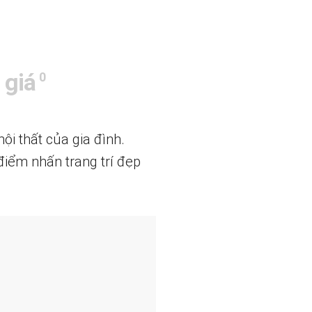
 giá
0
i thất của gia đình.
 điểm nhấn trang trí đẹp