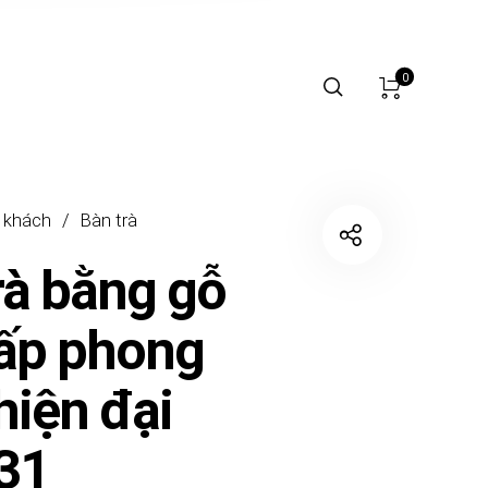
0
 khách
/
Bàn trà
rà bằng gỗ
ấp phong
hiện đại
31