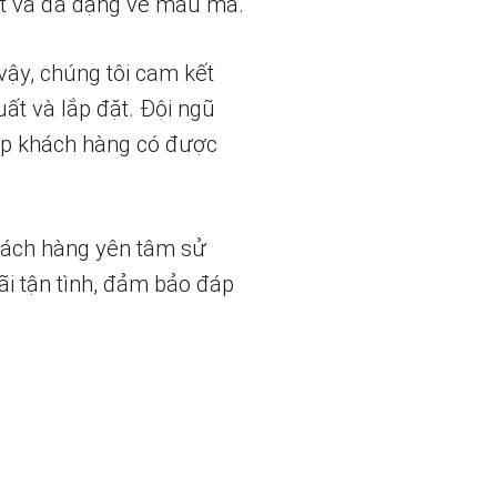
t và đa dạng về mẫu mã.
vậy, chúng tôi cam kết
uất và lắp đặt. Đội ngũ
iúp khách hàng có được
hách hàng yên tâm sử
ãi tận tình, đảm bảo đáp