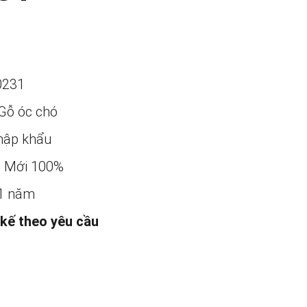
0231
Gỗ óc chó
ập khẩu
:
Mới 100%
1 năm
 kế theo yêu cầu