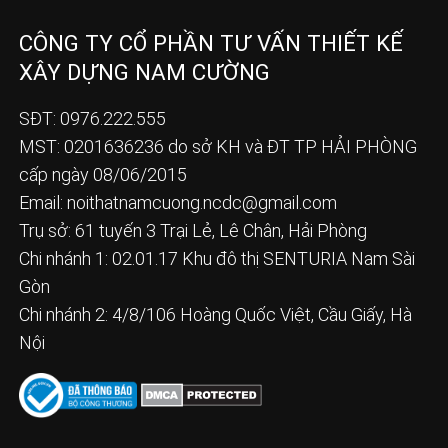
CÔNG TY CỔ PHẦN TƯ VẤN THIẾT KẾ
XÂY DỰNG NAM CƯỜNG
SĐT: 0976.222.555
MST: 0201636236 do sở KH và ĐT TP HẢI PHÒNG
cấp ngày 08/06/2015
Email:
noithatnamcuong.ncdc@gmail.com
Trụ sở: 61 tuyến 3 Trại Lẻ, Lê Chân, Hải Phòng
Chi nhánh 1: 02.01.17 Khu đô thị SENTURIA Nam Sài
Gòn
Chi nhánh 2: 4/8/106 Hoàng Quốc Việt, Cầu Giấy, Hà
Nội