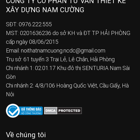
CÔNG TY CỔ PHẦN TƯ VẤN THIẾT KẾ
XÂY DỰNG NAM CƯỜNG
SĐT: 0976.222.555
MST: 0201636236 do sở KH và ĐT TP HẢI PHÒNG
cấp ngày 08/06/2015
Email:
noithatnamcuong.ncdc@gmail.com
Trụ sở: 61 tuyến 3 Trại Lẻ, Lê Chân, Hải Phòng
Chi nhánh 1: 02.01.17 Khu đô thị SENTURIA Nam Sài
Gòn
Chi nhánh 2: 4/8/106 Hoàng Quốc Việt, Cầu Giấy, Hà
Nội
Về chúng tôi