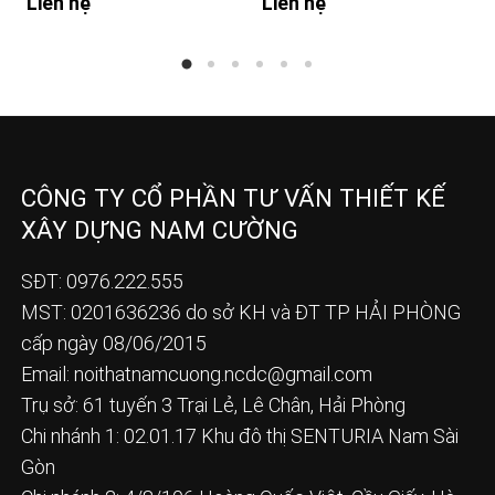
Liên hệ
Liên hệ
CÔNG TY CỔ PHẦN TƯ VẤN THIẾT KẾ
XÂY DỰNG NAM CƯỜNG
SĐT: 0976.222.555
MST: 0201636236 do sở KH và ĐT TP HẢI PHÒNG
cấp ngày 08/06/2015
Email:
noithatnamcuong.ncdc@gmail.com
Trụ sở: 61 tuyến 3 Trại Lẻ, Lê Chân, Hải Phòng
Chi nhánh 1: 02.01.17 Khu đô thị SENTURIA Nam Sài
Gòn