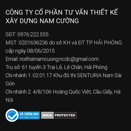
CÔNG TY CỔ PHẦN TƯ VẤN THIẾT KẾ
XÂY DỰNG NAM CƯỜNG
SĐT: 0976.222.555
MST: 0201636236 do sở KH và ĐT TP HẢI PHÒNG
cấp ngày 08/06/2015
Email:
noithatnamcuong.ncdc@gmail.com
Trụ sở: 61 tuyến 3 Trại Lẻ, Lê Chân, Hải Phòng
Chi nhánh 1: 02.01.17 Khu đô thị SENTURIA Nam Sài
Gòn
Chi nhánh 2: 4/8/106 Hoàng Quốc Việt, Cầu Giấy, Hà
Nội