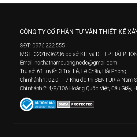
CÔNG TY CỔ PHẦN TƯ VẤN THIẾT KẾ X
SĐT: 0976.222.555
MST: 0201636236 do sở KH và ĐT TP HẢI PHÒN
Email:
noithatnamcuong.ncdc@gmail.com
Trụ sở: 61 tuyến 3 Trại Lẻ, Lê Chân, Hải Phòng
Chi nhánh 1: 02.01.17 Khu đô thị SENTURIA Nam S
Chi nhánh 2: 4/8/106 Hoàng Quốc Việt, Cầu Giấy, 