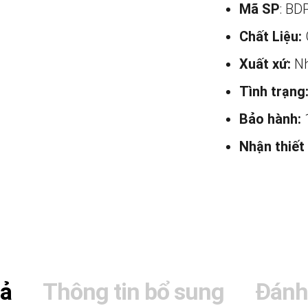
Mã SP
: BD
Chất Liệu:
Xuất xứ:
Nh
Tình trạng
Bảo hành:
Nhận thiết
tả
Thông tin bổ sung
Đánh