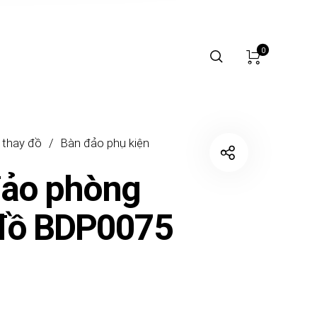
0
 thay đồ
/
Bàn đảo phụ kiện
đảo phòng
 đồ BDP0075