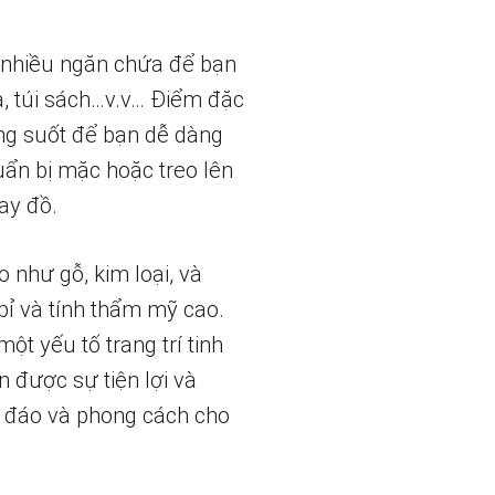
t nhiều ngăn chứa để bạn
a, túi sách…v.v… Điểm đặc
ng suốt để bạn dễ dàng
uẩn bị mặc hoặc treo lên
hay đồ.
 như gỗ, kim loại, và
bỉ và tính thẩm mỹ cao.
t yếu tố trang trí tinh
 được sự tiện lợi và
c đáo và phong cách cho