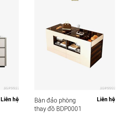
Đọc Tiếp
Liên hệ
Liên hệ
Bàn đảo phòng
Bà
thay đồ BDP0001
th