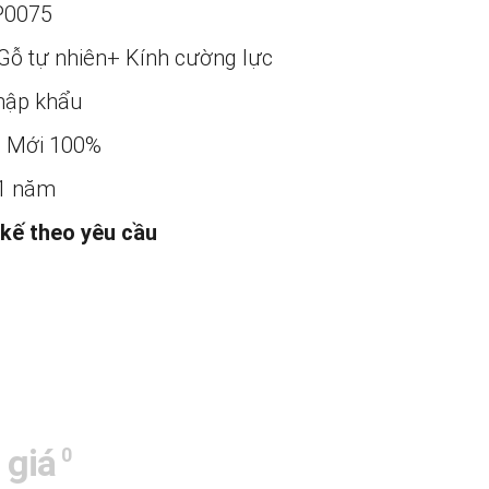
P0075
Gỗ tự nhiên+ Kính cường lực
ập khẩu
:
Mới 100%
1 năm
 kế theo yêu cầu
 giá
0