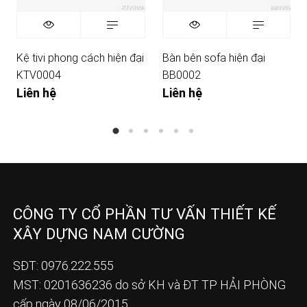
Kệ tivi phong cách hiện đại
Bàn bên sofa hiện đại
KTV0004
BB0002
Liên hệ
Liên hệ
CÔNG TY CỔ PHẦN TƯ VẤN THIẾT KẾ
XÂY DỰNG NAM CƯỜNG
SĐT: 0976.222.555
MST: 0201636236 do sở KH và ĐT TP HẢI PHÒNG
cấp ngày 08/06/2015