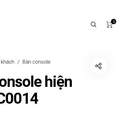
0
 khách
/
Bàn console
onsole hiện
BC0014