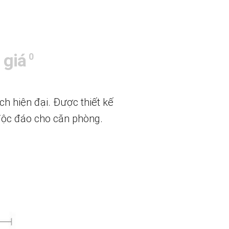
 giá
0
h hiện đại. Được thiết kế
độc đáo cho căn phòng.