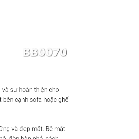
a và sự hoàn thiện cho
ặt bên cạnh sofa hoặc ghế
vững và đẹp mắt. Bề mặt
hê, đèn bàn nhỏ, sách,