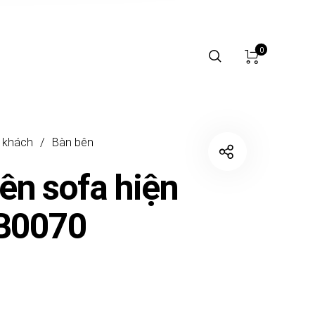
0
 khách
/
Bàn bên
ên sofa hiện
BB0070