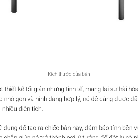
Kích thước của bàn
 thiết kế tối giản nhưng tinh tế, mang lại sự hài hò
ớc nhỏ gọn và hình dạng hợp lý, nó dễ dàng được đ
hiều diện tích.
ử dụng để tạo ra chiếc bàn này, đảm bảo tính bền 
chắn giúp nó trở thành nơi lý tưởng để đặt ly cà p