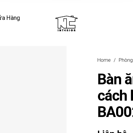
ửa Hàng
Home
/
Phòng
Bàn ă
cách 
BA00