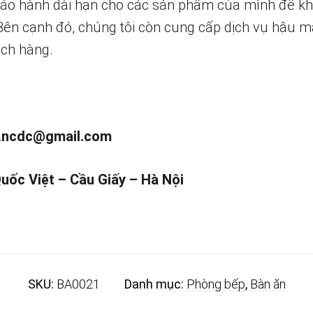
bảo hành dài hạn cho các sản phẩm của mình để k
 Bên cạnh đó, chúng tôi còn cung cấp dịch vụ hậu m
ch hàng.
.ncdc@gmail.com
Quốc Việt – Cầu Giấy – Hà Nội
SKU:
BA0021
Danh mục:
Phòng bếp
,
Bàn ăn