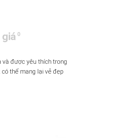
 giá
0
n và được yêu thích trong
t có thể mang lại vẻ đẹp