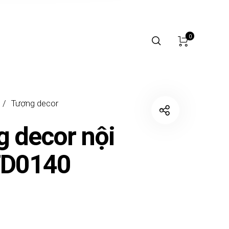
0
/
Tượng decor
 decor nội
TD0140