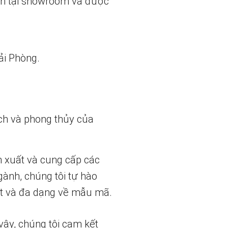
ẵn tại showroom và được
ải Phòng.
ch và phong thủy của
n xuất và cung cấp các
gành, chúng tôi tự hào
t và đa dạng về mẫu mã.
vậy, chúng tôi cam kết