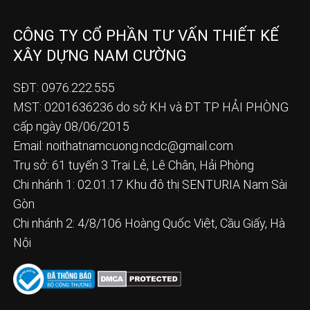
CÔNG TY CỔ PHẦN TƯ VẤN THIẾT KẾ
XÂY DỰNG NAM CƯỜNG
SĐT: 0976.222.555
MST: 0201636236 do sở KH và ĐT TP HẢI PHÒNG
cấp ngày 08/06/2015
Email:
noithatnamcuong.ncdc@gmail.com
Trụ sở: 61 tuyến 3 Trại Lẻ, Lê Chân, Hải Phòng
Chi nhánh 1: 02.01.17 Khu đô thị SENTURIA Nam Sài
Gòn
Chi nhánh 2: 4/8/106 Hoàng Quốc Việt, Cầu Giấy, Hà
Nội