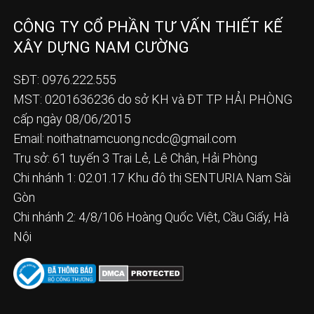
CÔNG TY CỔ PHẦN TƯ VẤN THIẾT KẾ
XÂY DỰNG NAM CƯỜNG
SĐT: 0976.222.555
MST: 0201636236 do sở KH và ĐT TP HẢI PHÒNG
cấp ngày 08/06/2015
Email:
noithatnamcuong.ncdc@gmail.com
Trụ sở: 61 tuyến 3 Trại Lẻ, Lê Chân, Hải Phòng
Chi nhánh 1: 02.01.17 Khu đô thị SENTURIA Nam Sài
Gòn
Chi nhánh 2: 4/8/106 Hoàng Quốc Việt, Cầu Giấy, Hà
Nội