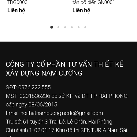
TDG0003
tân cổ điển GN0001
Liên hệ
Liên hệ
CÔNG TY CỔ PHẦN TƯ VẤN THIẾT KẾ
XÂY DỰNG NAM CƯỜNG
SĐT: 0976.222.555
MST: 0201636236 do sở KH và ĐT TP HẢI PHÒNG
cấp ngày 08/06/2015
Email:
noithatnamcuong.ncdc@gmail.com
Trụ sở: 61 tuyến 3 Trại Lẻ, Lê Chân, Hải Phòng
Chi nhánh 1: 02.01.17 Khu đô thị SENTURIA Nam Sài