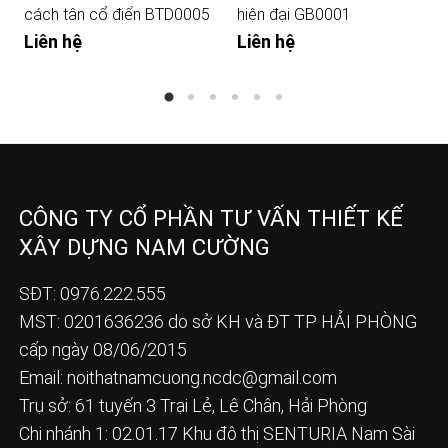
cách tân cổ điển BTD0005
hiện đại GB0001
Liên hệ
Liên hệ
CÔNG TY CỔ PHẦN TƯ VẤN THIẾT KẾ
XÂY DỰNG NAM CƯỜNG
SĐT: 0976.222.555
MST: 0201636236 do sở KH và ĐT TP HẢI PHÒNG
cấp ngày 08/06/2015
Email:
noithatnamcuong.ncdc@gmail.com
Trụ sở: 61 tuyến 3 Trại Lẻ, Lê Chân, Hải Phòng
Chi nhánh 1: 02.01.17 Khu đô thị SENTURIA Nam Sài