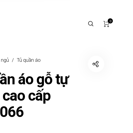
0
 ngủ
/
Tủ quần áo
ần áo gỗ tự
 cao cấp
066