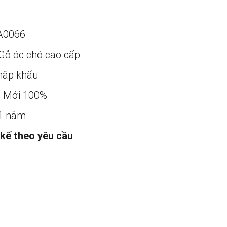
A0066
Gỗ óc chó cao cấp
ập khẩu
:
Mới 100%
1 năm
 kế theo yêu cầu