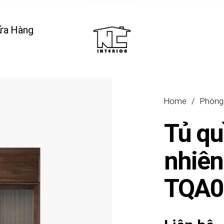
ửa Hàng
Home
/
Phòng
Tủ qu
nhiên
TQA0