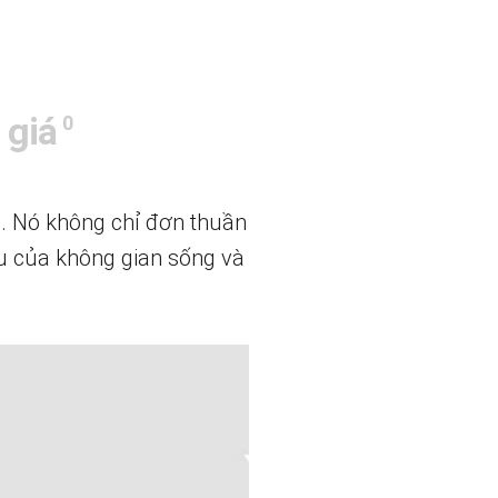
 giá
0
h. Nó không chỉ đơn thuần
ếu của không gian sống và