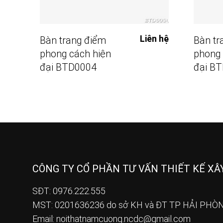
Đọc Tiếp
Liên hệ
Bàn trang điểm
Bàn tr
phong cách hiện
phong 
đại BTD0004
đại B
CÔNG TY CỔ PHẦN TƯ VẤN THIẾT KẾ X
SĐT: 0976.222.555
MST: 0201636236 do sở KH và ĐT TP HẢI PHÒN
Email:
noithatnamcuong.ncdc@gmail.com