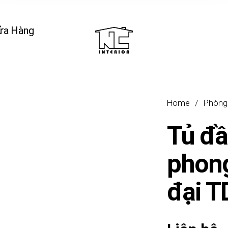
ửa Hàng
Home
/
Phòng
Tủ đầ
phong
đại 