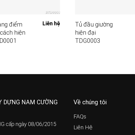
Đọc Tiếp
Đọc Tiếp
Liên hệ
ang điểm
Tủ đầu giường
cách hiện
hiện đại
TD0001
TDG0003
ÂY DỰNG NAM CƯỜNG
Về chúng tôi
FAQs
G cấp ngày 08/06/2015
Liên Hệ