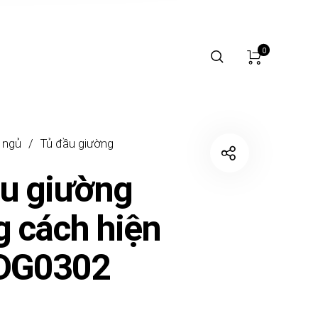
0
 ngủ
/
Tủ đầu giường
u giường
 cách hiện
TDG0302