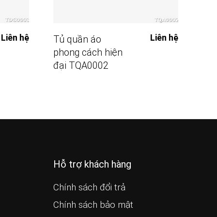
Đọc Tiếp
Liên hệ
Liên hệ
Tủ quần áo
Tủ 
phong cách hiện
pho
đại TQA0002
đạ
Hỗ trợ khách hàng
Chính sách đổi trả
Chính sách bảo mật