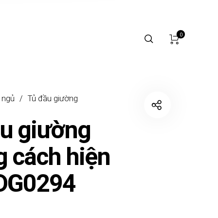
0
 ngủ
/
Tủ đầu giường
u giường
 cách hiện
TDG0294