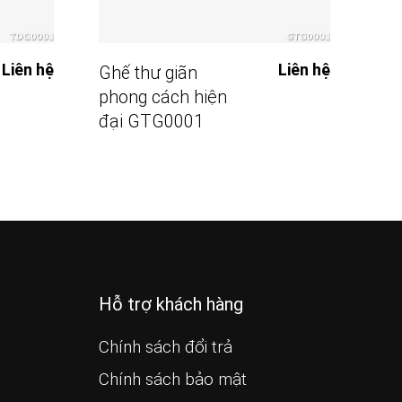
Đọc Tiếp
Liên hệ
Liên hệ
Ghế thư giãn
Gh
phong cách hiện
các
đại GTG0001
GB
Hỗ trợ khách hàng
Chính sách đổi trả
Chính sách bảo mật