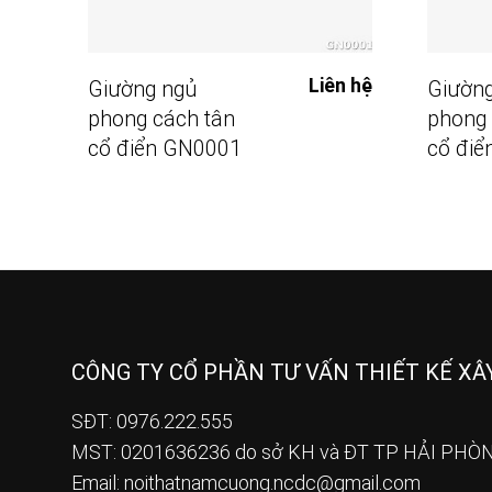
Đọc Tiếp
Liên hệ
Giường ngủ
Giường
phong cách tân
phong 
cổ điển GN0001
cổ đi
CÔNG TY CỔ PHẦN TƯ VẤN THIẾT KẾ X
SĐT: 0976.222.555
MST: 0201636236 do sở KH và ĐT TP HẢI PHÒN
Email:
noithatnamcuong.ncdc@gmail.com