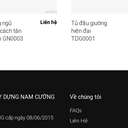
Đọc Tiếp
Đọc Tiếp
Liên hệ
 ngủ
Tủ đầu giường
cách tân
hiện đại
ển GN0003
TDG0001
ÂY DỰNG NAM CƯỜNG
Về chúng tôi
FAQs
G cấp ngày 08/06/2015
Liên Hệ