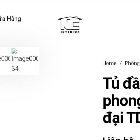
ửa Hàng
Home
/
Phòng
Tủ đầ
phong
đại 