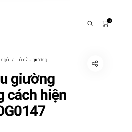
0
 ngủ
/
Tủ đầu giường
u giường
 cách hiện
TDG0147