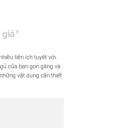
 giá
0
iều tiện ích tuyệt vời.
 ngủ của bạn gọn gàng và
những vật dụng cần thiết