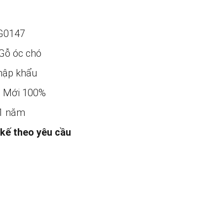
G0147
Gỗ óc chó
ập khẩu
:
Mới 100%
1 năm
 kế theo yêu cầu