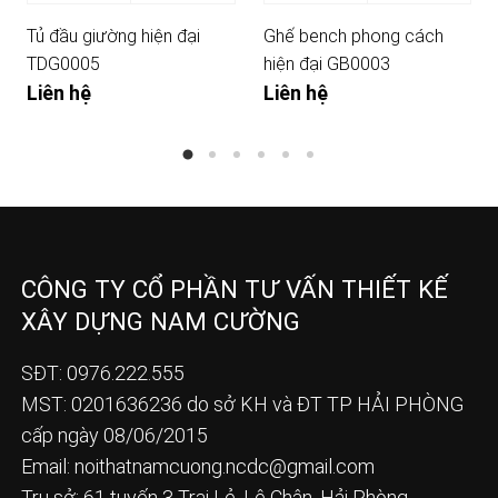
Tủ đầu giường hiện đại
Ghế bench phong cách
TDG0005
hiện đại GB0003
Liên hệ
Liên hệ
CÔNG TY CỔ PHẦN TƯ VẤN THIẾT KẾ
XÂY DỰNG NAM CƯỜNG
SĐT: 0976.222.555
MST: 0201636236 do sở KH và ĐT TP HẢI PHÒNG
cấp ngày 08/06/2015
Email:
noithatnamcuong.ncdc@gmail.com
Trụ sở: 61 tuyến 3 Trại Lẻ, Lê Chân, Hải Phòng