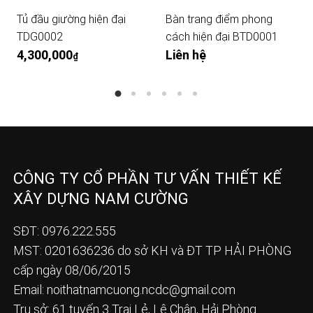
Tủ đầu giường hiện đại
Bàn trang điểm phong
TDG0002
cách hiện đại BTD0001
4,300,000
Liên hệ
₫
CÔNG TY CỔ PHẦN TƯ VẤN THIẾT KẾ
XÂY DỰNG NAM CƯỜNG
SĐT: 0976.222.555
MST: 0201636236 do sở KH và ĐT TP HẢI PHÒNG
cấp ngày 08/06/2015
Email:
noithatnamcuong.ncdc@gmail.com
Trụ sở: 61 tuyến 3 Trại Lẻ, Lê Chân, Hải Phòng