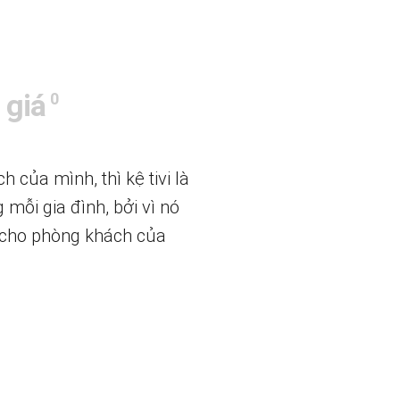
 giá
0
của mình, thì kệ tivi là
 mỗi gia đình, bởi vì nó
p cho phòng khách của