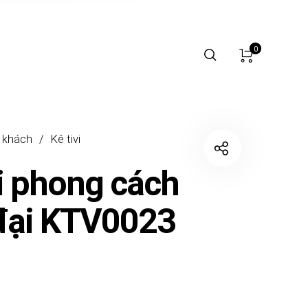
0
 khách
/
Kệ tivi
vi phong cách
đại KTV0023