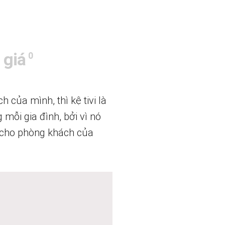
 giá
0
của mình, thì kệ tivi là
 mỗi gia đình, bởi vì nó
p cho phòng khách của