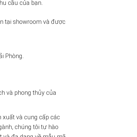
nhu cầu của bạn.
ẵn tại showroom và được
ải Phòng.
ch và phong thủy của
n xuất và cung cấp các
gành, chúng tôi tự hào
t và đa dạng về mẫu mã.