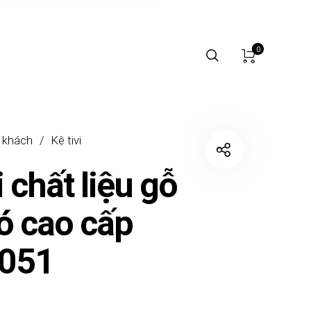
0
 khách
/
Kệ tivi
i chất liệu gỗ
ó cao cấp
051