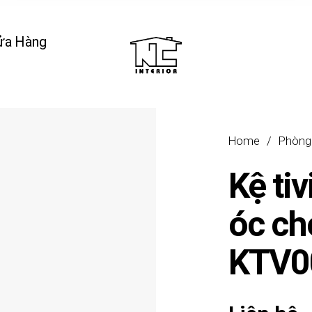
ửa Hàng
Home
/
Phòng
Kệ tiv
óc ch
KTV0