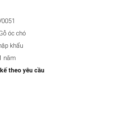
V0051
Gỗ óc chó
ập khẩu
1 năm
 kế theo yêu cầu