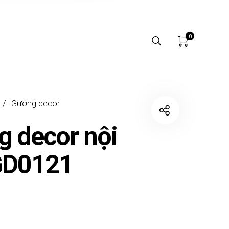
0
/
Gương decor
 decor nội
GD0121