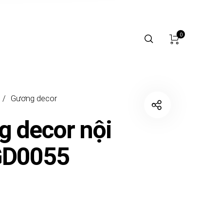
0
/
Gương decor
 decor nội
GD0055