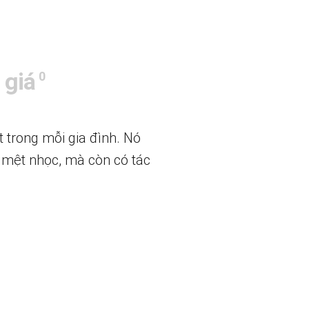
 giá
0
 trong mỗi gia đình. Nó
c mệt nhọc, mà còn có tác