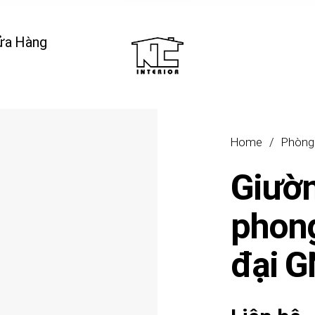
ửa Hàng
Home
/
Phòng
Giườ
phong
đại 