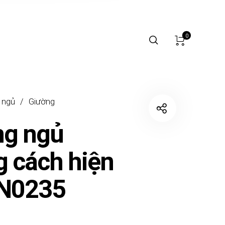
0
 ngủ
/
Giường
ng ngủ
 cách hiện
GN0235