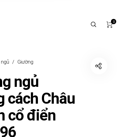
0
 ngủ
/
Giường
ng ngủ
g cách Châu
n cổ điển
96