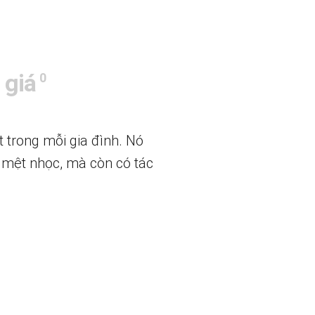
 giá
0
 trong mỗi gia đình. Nó
c mệt nhọc, mà còn có tác