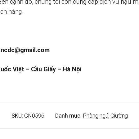
 Bên cạnh đó, chúng tôi còn cung cấp dịch vụ hậu m
ch hàng.
.ncdc@gmail.com
Quốc Việt – Cầu Giấy – Hà Nội
SKU:
GN0596
Danh mục:
Phòng ngủ
,
Giường