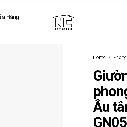
ửa Hàng
Home
/
Phòng
Giườ
phon
Âu tâ
GN05