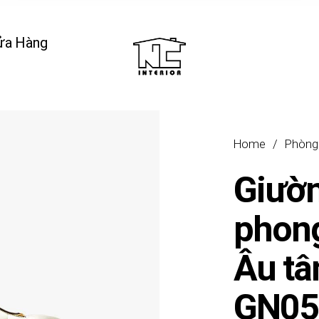
ửa Hàng
Home
/
Phòng
Giườ
phon
Âu tâ
GN05