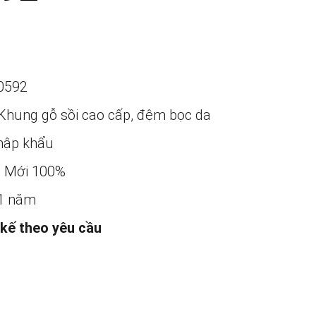
0592
Khung gỗ sồi cao cấp, đệm bọc da
ập khẩu
:
Mới 100%
1 năm
 kế theo yêu cầu