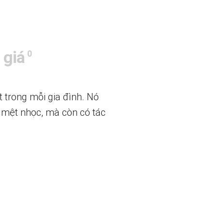
 giá
0
 trong mỗi gia đình. Nó
c mệt nhọc, mà còn có tác