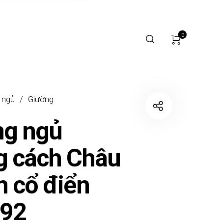
0
 ngủ
/
Giường
ng ngủ
g cách Châu
n cổ điển
92