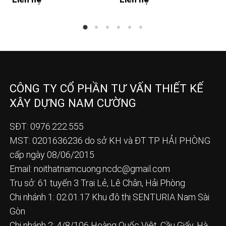
CÔNG TY CỔ PHẦN TƯ VẤN THIẾT KẾ
XÂY DỰNG NAM CƯỜNG
SĐT: 0976.222.555
MST: 0201636236 do sở KH và ĐT TP HẢI PHÒNG
cấp ngày 08/06/2015
Email:
noithatnamcuong.ncdc@gmail.com
Trụ sở: 61 tuyến 3 Trại Lẻ, Lê Chân, Hải Phòng
Chi nhánh 1: 02.01.17 Khu đô thị SENTURIA Nam Sài
Gòn
Chi nhánh 2: 4/8/106 Hoàng Quốc Việt, Cầu Giấy, Hà