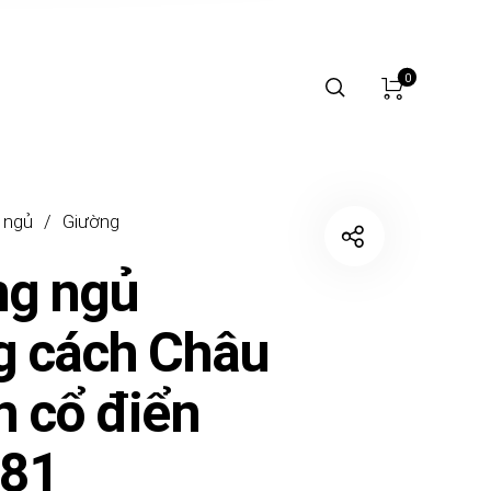
0
 ngủ
/
Giường
ng ngủ
g cách Châu
n cổ điển
81