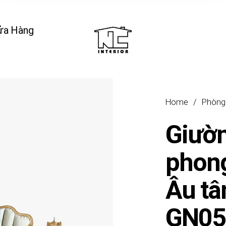
ửa Hàng
Home
/
Phòng
Giườ
phon
Âu tâ
GN05