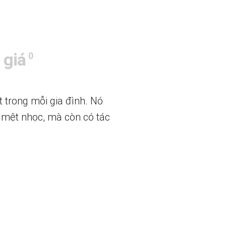
 giá
0
 trong mỗi gia đình. Nó
c mệt nhọc, mà còn có tác