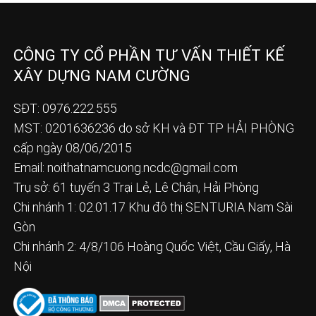
CÔNG TY CỔ PHẦN TƯ VẤN THIẾT KẾ
XÂY DỰNG NAM CƯỜNG
SĐT: 0976.222.555
MST: 0201636236 do sở KH và ĐT TP HẢI PHÒNG
cấp ngày 08/06/2015
Email:
noithatnamcuong.ncdc@gmail.com
Trụ sở: 61 tuyến 3 Trại Lẻ, Lê Chân, Hải Phòng
Chi nhánh 1: 02.01.17 Khu đô thị SENTURIA Nam Sài
Gòn
Chi nhánh 2: 4/8/106 Hoàng Quốc Việt, Cầu Giấy, Hà
Nội