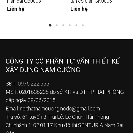
hiện đại GB0003
tân cổ điển GN0005
Liên hệ
Liên hệ
CÔNG TY CỔ PHẦN TƯ VẤN THIẾT KẾ
XÂY DỰNG NAM CƯỜNG
SĐT: 0976.222.555
MST: 0201636236 do sở KH và ĐT TP HẢI PHÒNG
cấp ngày 08/06/2015
Email:
noithatnamcuong.ncdc@gmail.com
Trụ sở: 61 tuyến 3 Trại Lẻ, Lê Chân, Hải Phòng
Chi nhánh 1: 02.01.17 Khu đô thị SENTURIA Nam Sài