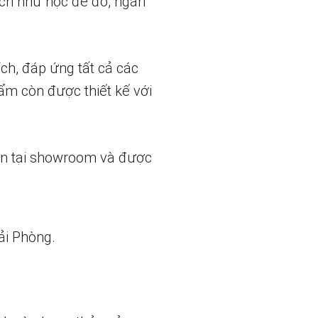
ích như hộc để đồ, ngăn
ch, đáp ứng tất cả các
ẩm còn được thiết kế với
ẵn tại showroom và được
ải Phòng.