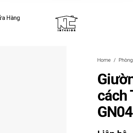
ửa Hàng
Home
/
Phòng
Giườ
cách 
GN04