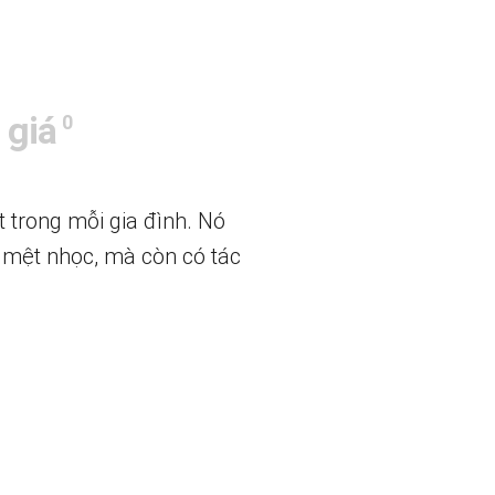
 giá
0
 trong mỗi gia đình. Nó
c mệt nhọc, mà còn có tác