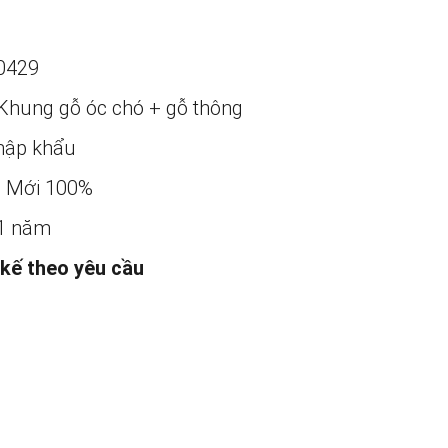
0429
Khung gỗ óc chó + gỗ thông
ập khẩu
:
Mới 100%
1 năm
 kế theo yêu cầu