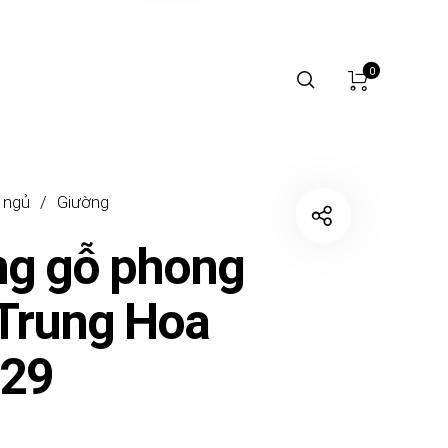
0
 ngủ
/
Giường
ng gỗ phong
Trung Hoa
29