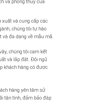
ch và phong thủy của
n xuất và cung cấp các
gành, chúng tôi tự hào
t và đa dạng về mẫu mã.
vậy, chúng tôi cam kết
uất và lắp đặt. Đội ngũ
iúp khách hàng có được
hách hàng yên tâm sử
ãi tận tình, đảm bảo đáp