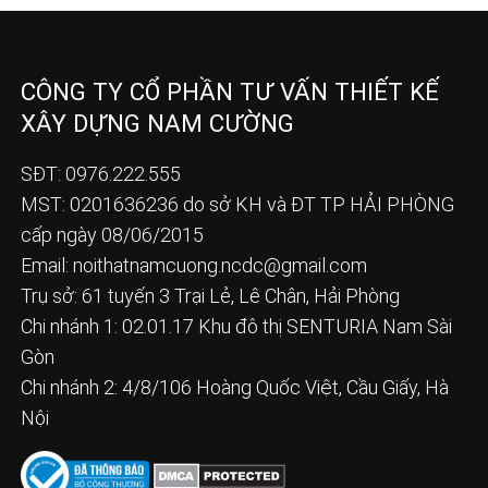
CÔNG TY CỔ PHẦN TƯ VẤN THIẾT KẾ
XÂY DỰNG NAM CƯỜNG
SĐT: 0976.222.555
MST: 0201636236 do sở KH và ĐT TP HẢI PHÒNG
cấp ngày 08/06/2015
Email:
noithatnamcuong.ncdc@gmail.com
Trụ sở: 61 tuyến 3 Trại Lẻ, Lê Chân, Hải Phòng
Chi nhánh 1: 02.01.17 Khu đô thị SENTURIA Nam Sài
Gòn
Chi nhánh 2: 4/8/106 Hoàng Quốc Việt, Cầu Giấy, Hà
Nội