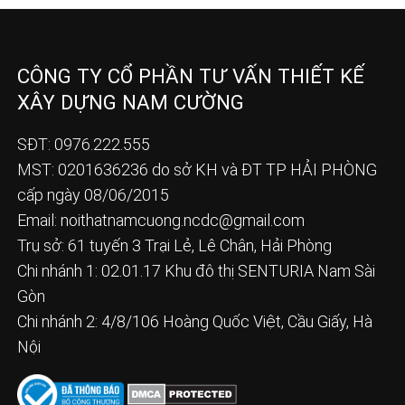
CÔNG TY CỔ PHẦN TƯ VẤN THIẾT KẾ
XÂY DỰNG NAM CƯỜNG
SĐT: 0976.222.555
MST: 0201636236 do sở KH và ĐT TP HẢI PHÒNG
cấp ngày 08/06/2015
Email:
noithatnamcuong.ncdc@gmail.com
Trụ sở: 61 tuyến 3 Trại Lẻ, Lê Chân, Hải Phòng
Chi nhánh 1: 02.01.17 Khu đô thị SENTURIA Nam Sài
Gòn
Chi nhánh 2: 4/8/106 Hoàng Quốc Việt, Cầu Giấy, Hà
Nội