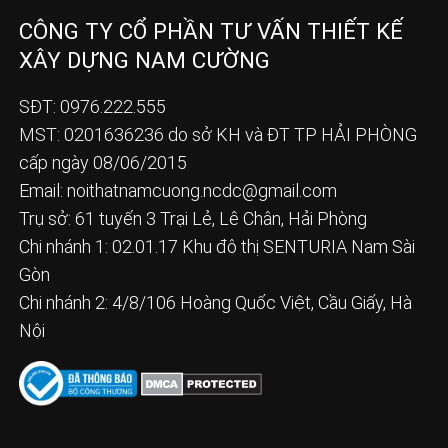
CÔNG TY CỔ PHẦN TƯ VẤN THIẾT KẾ
XÂY DỰNG NAM CƯỜNG
SĐT: 0976.222.555
MST: 0201636236 do sở KH và ĐT TP HẢI PHÒNG
cấp ngày 08/06/2015
Email:
noithatnamcuong.ncdc@gmail.com
Trụ sở: 61 tuyến 3 Trại Lẻ, Lê Chân, Hải Phòng
Chi nhánh 1: 02.01.17 Khu đô thị SENTURIA Nam Sài
Gòn
Chi nhánh 2: 4/8/106 Hoàng Quốc Việt, Cầu Giấy, Hà
Nội