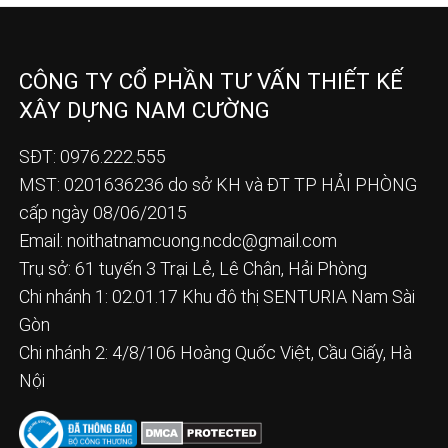
CÔNG TY CỔ PHẦN TƯ VẤN THIẾT KẾ
XÂY DỰNG NAM CƯỜNG
SĐT: 0976.222.555
MST: 0201636236 do sở KH và ĐT TP HẢI PHÒNG
cấp ngày 08/06/2015
Email:
noithatnamcuong.ncdc@gmail.com
Trụ sở: 61 tuyến 3 Trại Lẻ, Lê Chân, Hải Phòng
Chi nhánh 1: 02.01.17 Khu đô thị SENTURIA Nam Sài
Gòn
Chi nhánh 2: 4/8/106 Hoàng Quốc Việt, Cầu Giấy, Hà
Nội