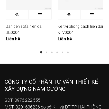
Bàn bên sofa hiện đại
Kệ tivi phong cách hiện đại
BB0004
KTV0004
Liên hệ
Liên hệ
CÔNG TY CỔ PHẦN TƯ VẤN THIẾT KẾ
XÂY DỰNG NAM CƯỜNG
SĐT: 0976.222.555
MST: 0201636236 do sở KH và ĐT TP HẢI PHÒNG