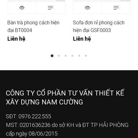
Bàn trà phong cách hiện
Sofa đơn nỉ phong cách
đại BT0004
hiện đại GSF0003
Liên hệ
Liên hệ
CÔNG TY CỔ PHẦN TƯ VẤN THIẾT KẾ
XÂY DỰNG NAM CƯỜNG
SĐT: 0976.222.555
MST: 0201636236 do sở KH và ĐT TP HẢI PHÒNG
cấp ngày 08/06/2015