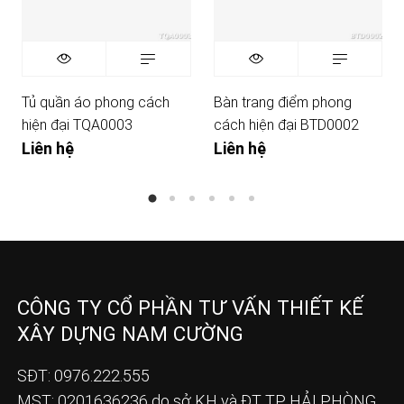
Tủ quần áo phong cách
Bàn trang điểm phong
hiện đại TQA0003
cách hiện đại BTD0002
Liên hệ
Liên hệ
CÔNG TY CỔ PHẦN TƯ VẤN THIẾT KẾ
XÂY DỰNG NAM CƯỜNG
SĐT: 0976.222.555
MST: 0201636236 do sở KH và ĐT TP HẢI PHÒNG