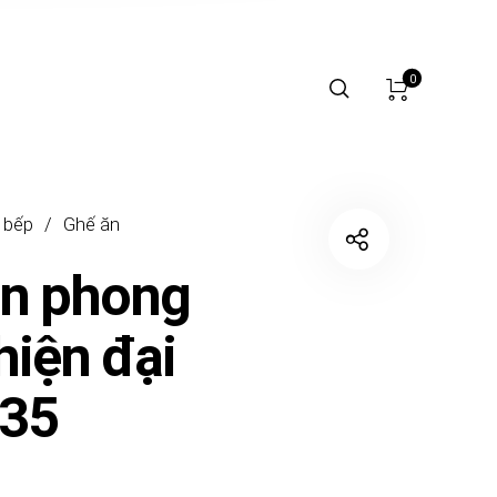
0
 bếp
/
Ghế ăn
ăn phong
hiện đại
35