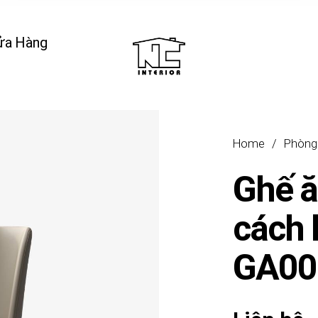
ửa Hàng
Home
/
Phòng
Ghế 
cách 
GA00