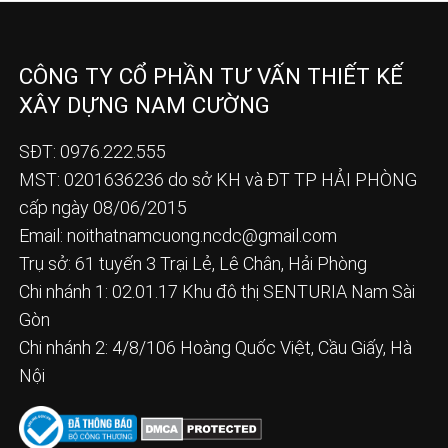
CÔNG TY CỔ PHẦN TƯ VẤN THIẾT KẾ
XÂY DỰNG NAM CƯỜNG
SĐT: 0976.222.555
MST: 0201636236 do sở KH và ĐT TP HẢI PHÒNG
cấp ngày 08/06/2015
Email:
noithatnamcuong.ncdc@gmail.com
Trụ sở: 61 tuyến 3 Trại Lẻ, Lê Chân, Hải Phòng
Chi nhánh 1: 02.01.17 Khu đô thị SENTURIA Nam Sài
Gòn
Chi nhánh 2: 4/8/106 Hoàng Quốc Việt, Cầu Giấy, Hà
Nội