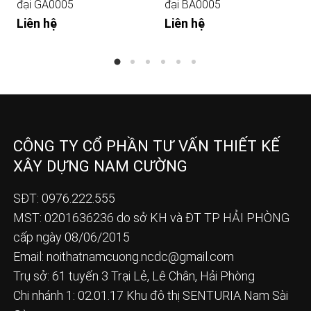
đại GA0005
đại BA0005
Liên hệ
Liên hệ
CÔNG TY CỔ PHẦN TƯ VẤN THIẾT KẾ
XÂY DỰNG NAM CƯỜNG
SĐT: 0976.222.555
MST: 0201636236 do sở KH và ĐT TP HẢI PHÒNG
cấp ngày 08/06/2015
Email:
noithatnamcuong.ncdc@gmail.com
Trụ sở: 61 tuyến 3 Trại Lẻ, Lê Chân, Hải Phòng
Chi nhánh 1: 02.01.17 Khu đô thị SENTURIA Nam Sài