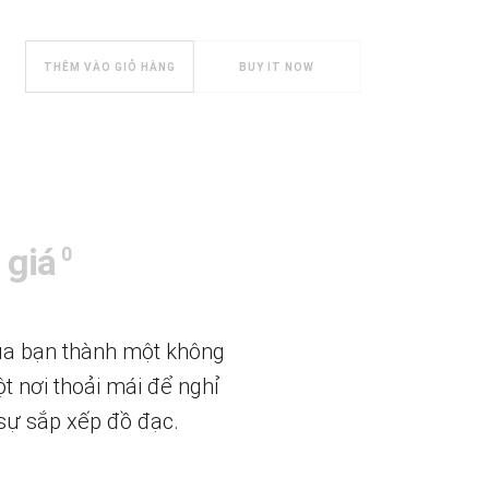
ng cách Châu Âu hiện đại CBN0026 số lượng
THÊM VÀO GIỎ HÀNG
BUY IT NOW
 giá
0
ủa bạn thành một không
t nơi thoải mái để nghỉ
sự sắp xếp đồ đạc.