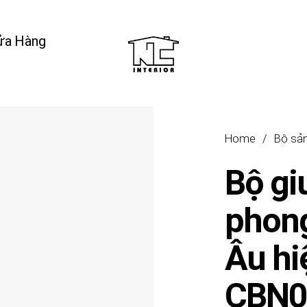
ửa Hàng
Home
/
Bộ sả
Bộ gi
phon
Âu hi
CBN0