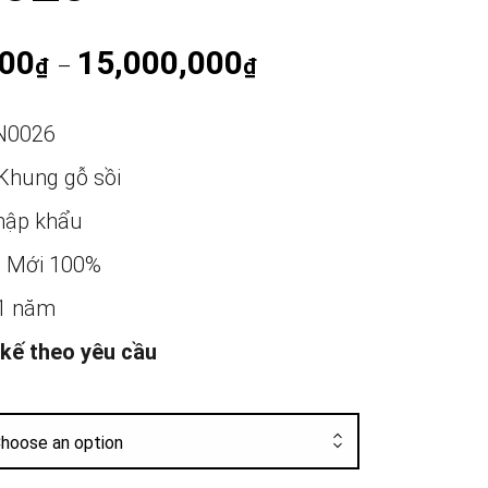
000
15,000,000
Khoảng giá: từ 10,000,0
₫
–
₫
N0026
Khung gỗ sồi
ập khẩu
:
Mới 100%
1 năm
 kế theo yêu cầu
hoose an option