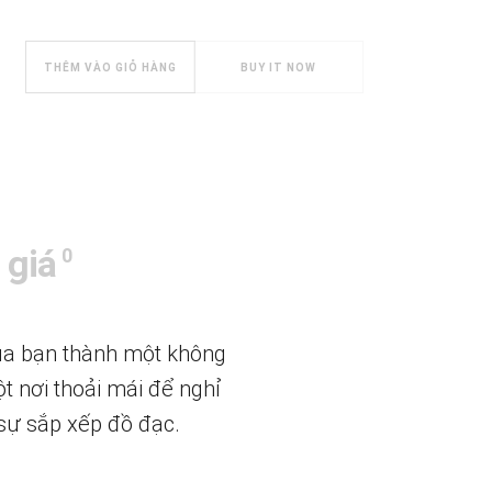
ng cách Châu Âu hiện đại CBN0020 số lượng
THÊM VÀO GIỎ HÀNG
BUY IT NOW
 giá
0
ủa bạn thành một không
t nơi thoải mái để nghỉ
sự sắp xếp đồ đạc.