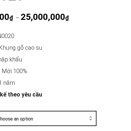
000
25,000,000
Khoảng giá: từ 17,000,0
₫
–
₫
N0020
Khung gỗ cao su
ập khẩu
:
Mới 100%
1 năm
 kế theo yêu cầu
hoose an option