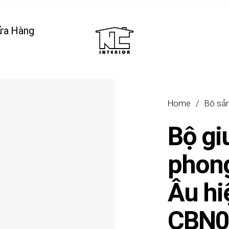
ửa Hàng
Home
/
Bộ sả
Bộ gi
phon
Âu hi
CBN0