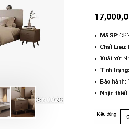
17,000,
Mã SP
: CB
Chất Liệu:
Xuất xứ:
Nh
Tình trạng
Bảo hành:
Nhận thiết
Kiểu dáng
C