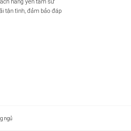
hách hàng yên tâm sử
ãi tận tình, đảm bảo đáp
g ngủ