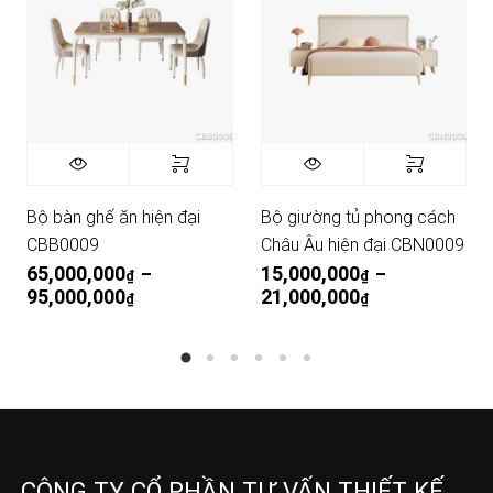
Bộ bàn ghế ăn hiện đại
Bộ giường tủ phong cách
CBB0009
Châu Âu hiện đại CBN0009
65,000,000
15,000,000
–
–
₫
₫
95,000,000
Khoảng giá: từ 65,000,000₫. đến 95,000,000
21,000,000
Khoảng giá: từ
₫
₫
CÔNG TY CỔ PHẦN TƯ VẤN THIẾT KẾ