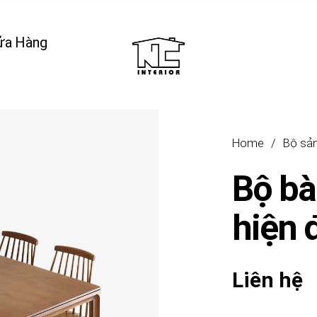
ửa Hàng
Home
/
Bộ sả
Bộ bà
hiện 
Liên hệ