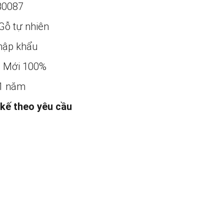
B0087
Gỗ tự nhiên
ập khẩu
:
Mới 100%
1 năm
 kế theo yêu cầu