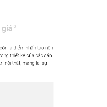
 giá
0
 còn là điểm nhấn tạo nên
rong thiết kế của các sản
í nội thất, mang lại sự