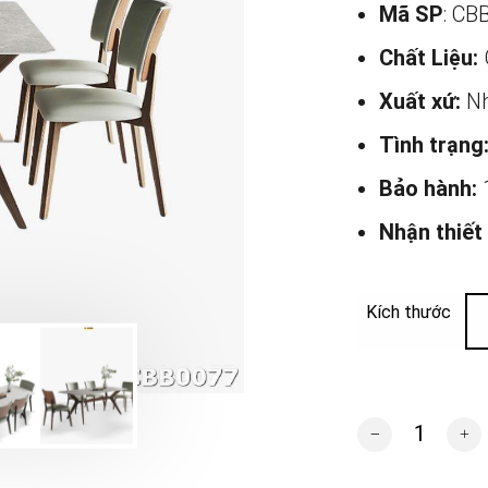
Mã SP
: CB
Chất Liệu:
Xuất xứ:
Nh
Tình trạng
Bảo hành:
Nhận thiết
Kích thước
Bộ bàn ghế ăn hi