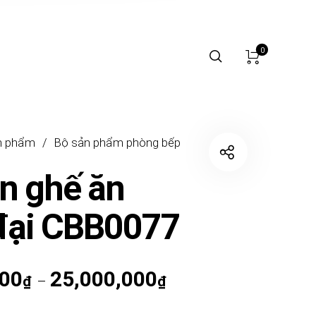
0
n phẩm
/
Bộ sản phẩm phòng bếp
n ghế ăn
đại CBB0077
000
25,000,000
Khoảng giá: từ 12,500,0
₫
–
₫